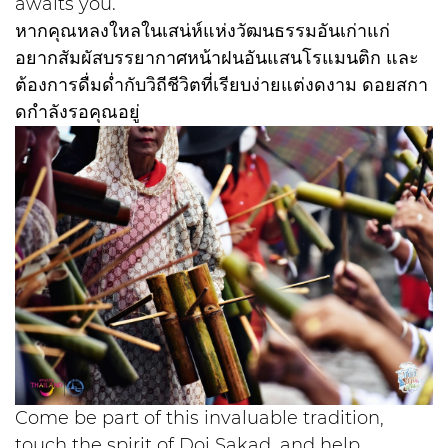
awaits you.
หากคุณหลงใหลในเสน่ห์แห่งวัฒนธรรมอันเก่าแก่
อยากสัมผัสบรรยากาศหน้าฝนอันแสนโรแมนติก และ
ต้องการดื่มด่ำกับวิถีชีวิตที่เรียบง่ายแต่งดงาม ดอยสกา
ดกำลังรอคุณอยู่
Come be part of this invaluable tradition,
touch the spirit of Doi Sakad, and help