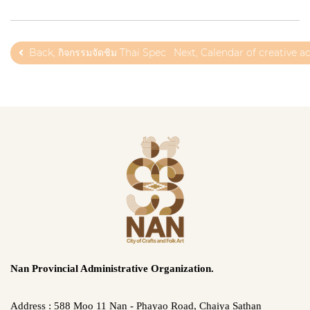
Back, กิจกรรมจัดชิม Thai Specialty Coffee Awards 2023
Next, Calendar of creative ac
Nan Provincial Administrative Organization.
Address : 588 Moo 11 Nan - Phayao Road, Chaiya Sathan