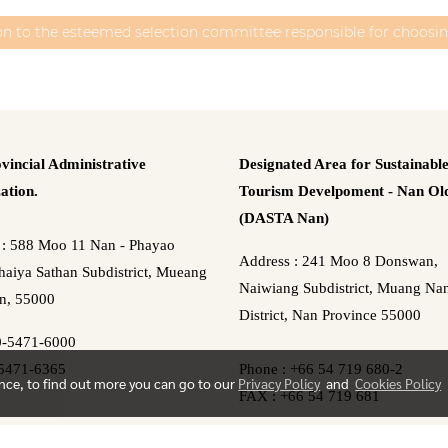
on to the esteemed selection committee responsible for choosi
vincial Administrative
Designated Area for Sustainabl
ation.
Tourism Develpoment - Nan Old
(DASTA Nan)
 : 588 Moo 11 Nan - Phayao
Address : 241 Moo 8 Donswan,
aiya Sathan Subdistrict, Mueang
Naiwiang Subdistrict, Muang Na
n, 55000
District, Nan Province 55000
0-5471-6000
5471-6365
Phone : +66 54 719 680-2
ence, to find out more you can go to our
Privacy Policy
and
Cookies Policy
FAX : +66 54 719 681