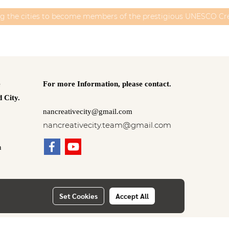
ng the cities to become members of the prestigious UNESCO Cre
e
For more Information,
please contact.
 City.
nancreativecity@gmail.com
nancreativecity.team@gmail.com
n
Set Cookies
Accept All