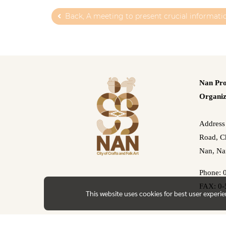
Back, A meeting to present crucial informati
Nan Pro
Organiz
Address
Road, Ch
Nan, Na
Phone: 
FAX: 0-
This website uses cookies for best user experi