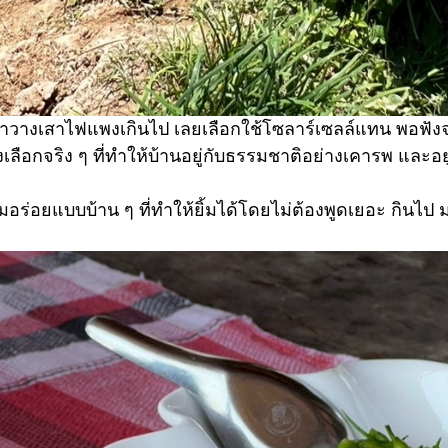
ะค่าวางเสาไฟแพงเกินไป เลยเลือกใช้โซลาร์เซลล์แทน พอฟังจบก็
เลือกจริง ๆ ที่ทำให้บ้านอยู่กับธรรมชาติอย่างเคารพ และอย
ามอร่อยแบบบ้าน ๆ ที่ทำให้ยิ้มได้โดยไม่ต้องพูดเยอะ กินไ