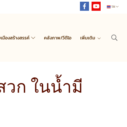
TH
ยเมืองสร้างสรรค์
คลังภาพ/วีดีโอ
เพิ่มเติม
สวก ในน้ำมี