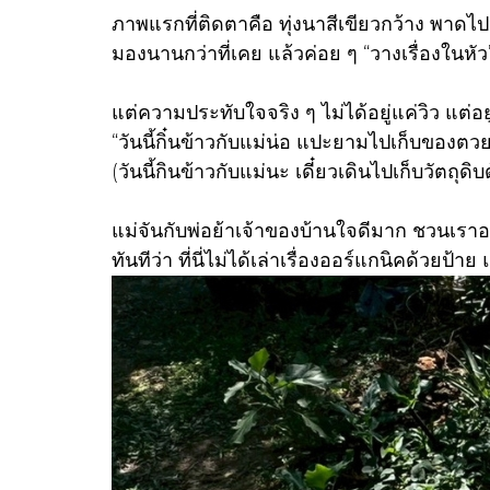
ภาพแรกที่ติดตาคือ ทุ่งนาสีเขียวกว้าง พาดไ
มองนานกว่าที่เคย แล้วค่อย ๆ “วางเรื่องในหัว
แต่ความประทับใจจริง ๆ ไม่ได้อยู่แค่วิว แต่อยู่
“วันนี้กิ๋นข้าวกับแม่น่อ แปะยามไปเก็บของตวยก
(วันนี้กินข้าวกับแม่นะ เดี๋ยวเดินไปเก็บวัตถุดิบ
แม่จันกับพ่อย้าเจ้าของบ้านใจดีมาก ชวนเราออ
ทันทีว่า ที่นี่ไม่ได้เล่าเรื่องออร์แกนิคด้วยป้าย 