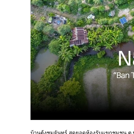
บ้านต้งชมจันทร์ สุดยอดห้องรับแขกชุมชน ต.