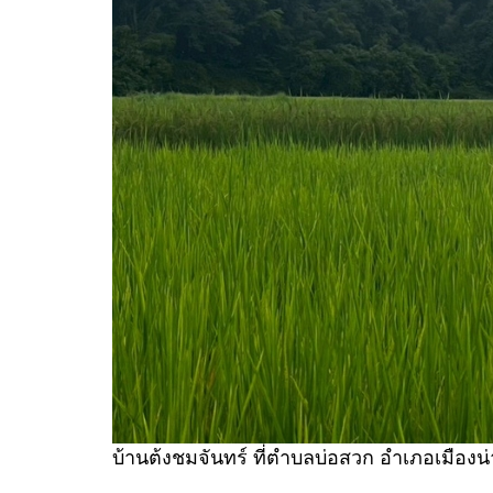
บ้านต้งชมจันทร์ ที่ตำบลบ่อสวก อำเภอเมืองน่