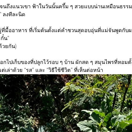
ปจนถึงแนวเขา ฟ้าในวันนั้นครึ้ม ๆ สวยแบบน่านเหมือนธรรมช
” ลงทีละนิด
ที่มื้ออาหาร ที่เริ่มต้นตั้งแต่คำชวนสุดอบอุ่นที่แม่จันพูดกับ
ั๋น”
ด้วยกัน)
กไปเก็บของที่ปลูกไว้รอบ ๆ บ้าน ผักสด ๆ สมุนไพรที่หอมตั้ง
แต่เล่าด้วย “รส” และ “วิธีใช้ชีวิต” ที่เห็นต่อหน้า