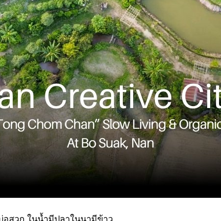
บ่อสวก ในน้ำมีปลาในนามีข้าว