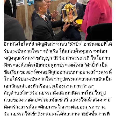
อีกหนึ่งไฮไลท์สำคัญคือการมอบ "คำปิ๋ว" อาร์ตทอยที่ได้
รับแรงบันดาลใจจากหัวเรือ ให้แก่เสด็จทูลกระหม่อม
หญิงอุบลรัตนราชกัญญา สิริวัฒนาพรรณวดี ในโอกาส
ที่พระองค์เสด็จเยี่ยมชมคูหาประเทศไทย "คำปิ๋ว" เป็น
ชื่อเรียกของอาร์ตทอยที่ถูกออกแบบมาอย่างสร้างสรรค์
โดยได้รับแรงบันดาลใจจากรูปทรงและลวดลายอันเป็น
เอกลักษณ์ของหัวเรือแข่งเมืองน่าน การนำเอา
สัญลักษณ์ทางวัฒนธรรมดั้งเดิมมาตีความใหม่ในรูป
แบบของงานศิลปะร่วมสมัยเช่นนี้ แสดงให้เห็นถึงความ
คิดสร้างสรรค์และศักยภาพในการต่อยอดมรดกทาง
วัฒนธรรมให้เข้าถึงกลุ่มคนได้หลากหลายยิ่งขึ้น การที่