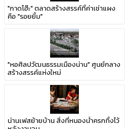
"กาดโฮ๊ะ" ตลาดสร้างสรรค์ที่ค่าเช่าแผง
คือ "รอยยิ้ม"
"หอศิลปวัฒนธรรมเมืองน่าน" ศูนย์กลาง
สร้างสรรค์แห่งใหม่
น่านเฟสย้ายบ้าน สิ่งที่หนองน้ำครกทิ้งไว้
หลังงานจบ