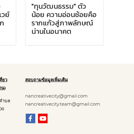
ง
"ทุนวัฒนธรรม" ตัว
เวย์
น้อย ความอ่อนช้อยคือ
ลก
รากแก้วสู่ภาพลักษณ์
น่านในอนาคต
สอบถามข้อมูลเพิ่มเติม
ี่ยว
่าน)
nancreativecity@gmail.com
์ ตำบล
nancreativecity.team@gmail.com
000