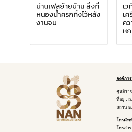
น่านเฟสย้ายบ้าน สิ่งที่
เวท
หนองน้ำครกทิ้งไว้หลัง
เคร
งานจบ
คว
หก
องค์การ
ศูนย์รา
ที่อยู่ :
สถาน อ.
โทรศัพท
โทรสาร 