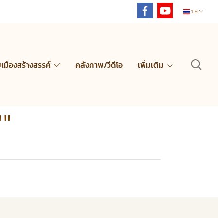
TH
ยเมืองสร้างสรรค์
คลังภาพ/วีดีโอ
เพิ่มเติม
""